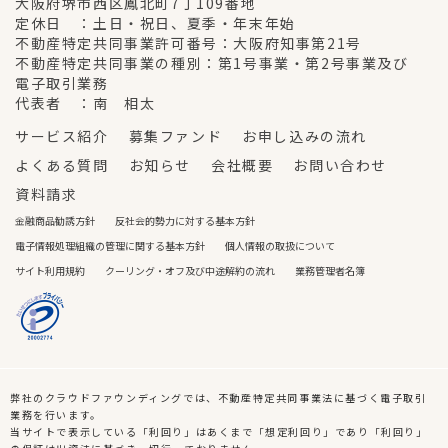
大阪府堺市西区鳳北町7丁109番地
定休日 ：土日・祝日、夏季・年末年始
不動産特定共同事業許可番号：大阪府知事第21号
不動産特定共同事業の種別：第1号事業・第2号事業及び
電子取引業務
代表者 ：南 相太
サービス紹介
募集ファンド
お申し込みの流れ
よくある質問
お知らせ
会社概要
お問い合わせ
資料請求
金融商品勧誘方針
反社会的勢力に対する基本方針
電子情報処理組織の管理に関する基本方針
個人情報の取扱について
サイト利用規約
クーリング・オフ及び中途解約の流れ
業務管理者名簿
弊社のクラウドファウンディングでは、不動産特定共同事業法に基づく電子取引
業務を行います。
当サイトで表示している「利回り」はあくまで「想定利回り」であり「利回り」